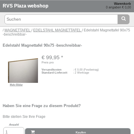
Warenkorb
RVS Plaza webshop
0 angaben € 0,00
/
MAGNETTAFEL
/
EDELSTAHL MAGNETTAFEL
/ Edelstahl Magnettafel 90x75
-beschreibbar-
Edelstahl Magnettafel 90x75 -beschreibbar-
€ 99,95
*
Preis pro
Versandkosten
:
€
0,00
(Festbetrag)
Standard-Lieferzeit
:
2 Werktage
Mehr Bilder
Haben Sie eine Frage zu diesem Produkt?
Bitte stellen Sie Ihre Frage
Anzahl
Kaufen